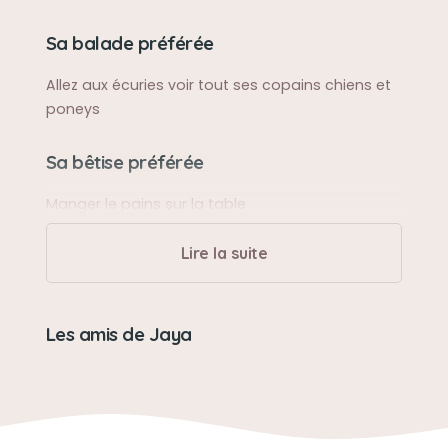
Sa balade préférée
Allez aux écuries voir tout ses copains chiens et
poneys
Sa bêtise préférée
Manger le pains sur la table
Lire la suite
Son caractère
Calme qui aimait les câlins
Les amis de Jaya
Son jouet préféré
Gros nounours
Son loisir préféré