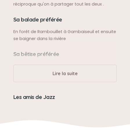
réciproque qu'on à partager tout les deux .
Sa balade préférée
En forêt de Rambouillet à Gambaiseuil et ensuite
se baigner dans la rivière
Sa bêtise préférée
Se rouler sur la terre
Lire la suite
Son caractère
Un brave chien, toujours à faire la fête aux gens
Les amis de Jazz
même aux inconnus, calme et jamais agressif
avec ses congénères , Jazz très affectueux
toute sa vie