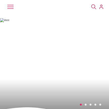
Chiens
Chats
NAC