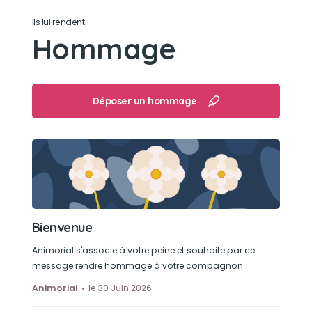
Son jouet préféré
Ils lui rendent
Des peluches qui font du bruit
Hommage
Son loisir préféré
A l'automne jouer avec les feuilles qui tombent
Déposer un hommage
des arbres , se baigner dans les rivières et les
étangs
Bienvenue
Animorial s'associe à votre peine et souhaite par ce
message rendre hommage à votre compagnon.
Animorial
le 30 Juin 2026