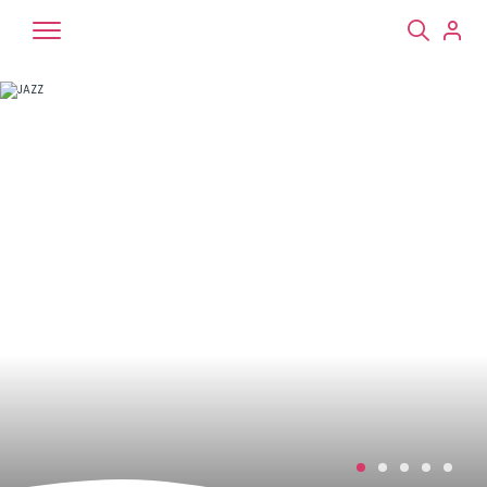
Chiens
Chats
NAC