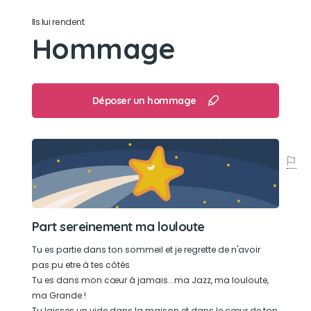
Ils lui rendent
Son jouet préféré
Hommage
Elle n'aimait de jouet...mais elle aimait le confort
de son dernier dodo tout gris
Déposer un hommage
Son loisir préféré
Grignoter son bout de pain ou sa friandise que
je lui achetais
Part sereinement ma louloute
Tu es partie dans ton sommeil et je regrette de n'avoir
pas pu etre à tes côtés
Tu es dans mon cœur à jamais...ma Jazz, ma louloute,
ma Grande !
Tu laisses un vide dans la maison et dans le cœur de ton