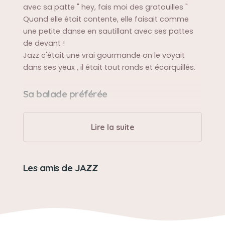
avec sa patte " hey, fais moi des gratouilles "
Quand elle était contente, elle faisait comme
une petite danse en sautillant avec ses pattes
de devant !
Jazz c'était une vrai gourmande on le voyait
dans ses yeux , il était tout ronds et écarquillés.
Sa balade préférée
Elle adorait la voiture !
Lire la suite
Sa bêtise préférée
Oh ma Jazz ne faisait pas trop de bêtises Peut-
Les amis de JAZZ
être manger de la terre...
Son caractère
Elle était douce cette chienne et très très caline