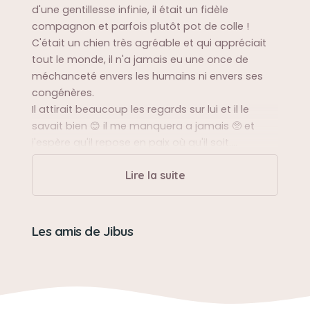
d'une gentillesse infinie, il était un fidèle
compagnon et parfois plutôt pot de colle !
C'était un chien très agréable et qui appréciait
tout le monde, il n'a jamais eu une once de
méchanceté envers les humains ni envers ses
congénères.
Il attirait beaucoup les regards sur lui et il le
savait bien 😊 il me manquera a jamais 🥺 et
j'espère qu'il repose en paix où qu'il soit....
Lire la suite
Sa balade préférée
Il adorait les balades en forêt, en bord de mer et
faire des rondes dans son quartier.
Les amis de Jibus
Sa bêtise préférée
Se lancer à toute vitesse vers la TV et aboyer
après les animaux !