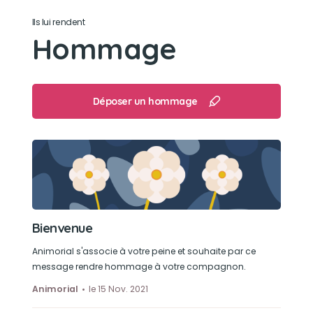
Ils lui rendent
Son caractère
Hommage
Un amour ! Très (trop) Gentil, très fidèle, toujours
de bonne humeur !
Apprécié de tous et en plus de tout ça il ne
Déposer un hommage
faisait aucune bêtise !
Son jouet préféré
Jibus n'aimait pas les jouets, il adorait ses
dentastix
Bienvenue
Son loisir préféré
Animorial s'associe à votre peine et souhaite par ce
Les promenades, manger et regarder la TV
message rendre hommage à votre compagnon.
Animorial
le 15 Nov. 2021