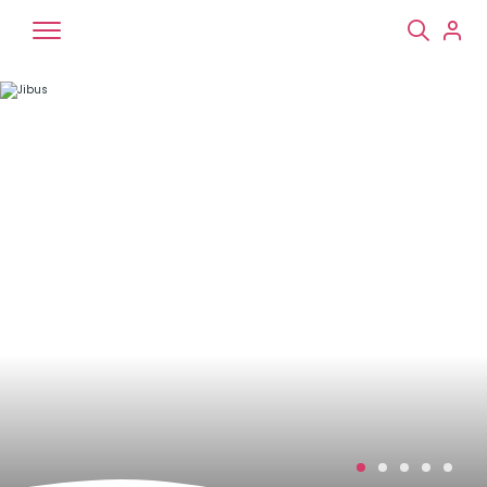
Chiens
Chats
NAC