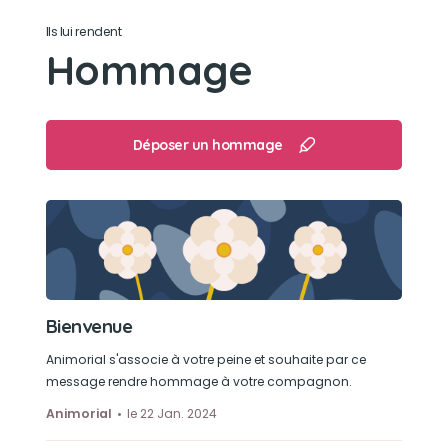
Son caractère
Ils lui rendent
Adorable affectueux prend soins de touts les
Hommage
membres du foyers protecteur
Son loisir préféré
Déposer un hommage
Faire des câlins
Bienvenue
Animorial s'associe à votre peine et souhaite par ce
message rendre hommage à votre compagnon.
Animorial
le 22 Jan. 2024