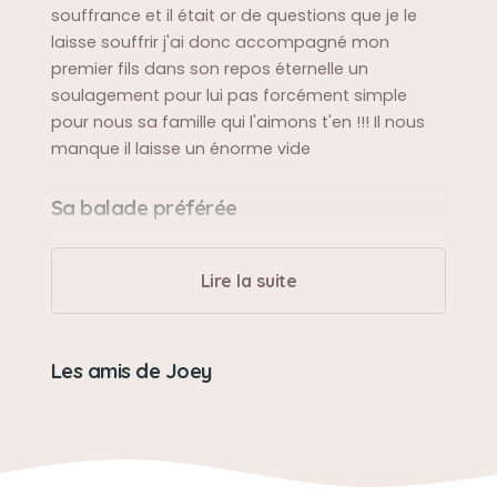
souffrance et il était or de questions que je le
laisse souffrir j'ai donc accompagné mon
premier fils dans son repos éternelle un
soulagement pour lui pas forcément simple
pour nous sa famille qui l'aimons t'en !!! Il nous
manque il laisse un énorme vide
Sa balade préférée
Venir partout avec maman en voiture même au
travail de maman
Lire la suite
Sa bêtise préférée
Les amis de Joey
Faire pipi quand maman me laisse seul car je
suis très anxieux je n'aime pas qu'elle me laisse
seul