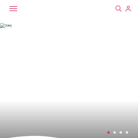
Chiens
Chats
NAC