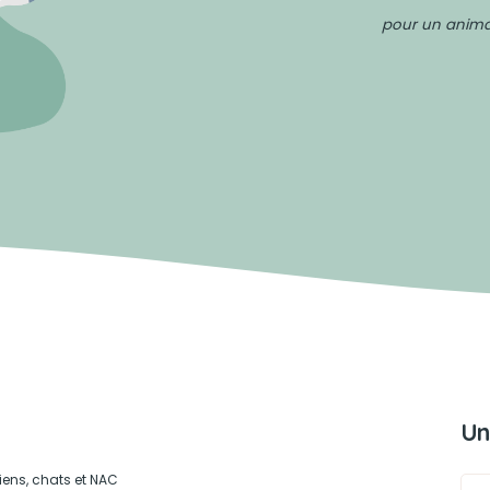
pour un animal
Un
iens, chats et NAC