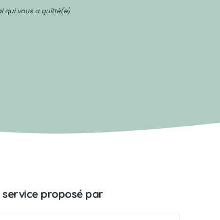
 qui vous a quitté(e)
 service proposé par