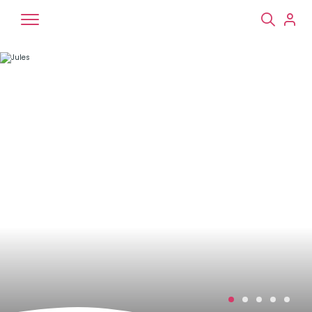
Chiens
Chats
NAC