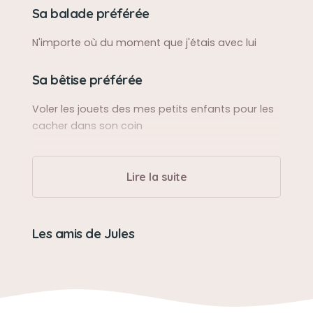
Sa balade préférée
N'importe où du moment que j'étais avec lui
Sa bêtise préférée
Voler les jouets des mes petits enfants pour les
cacher dans son coin
Son caractère
Lire la suite
Docile, très agréable
Son jouet préféré
Les amis de Jules
Son os en plastique , le seul qu'il a gardé 4 ans
Son loisir préféré