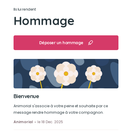
Son caractère
Ils lui rendent
Très maniable, adorable
Hommage
Son jouet préféré
Il n’avait rien de spécial
Déposer un hommage
Son loisir préféré
Les promenades et le canapé
Bienvenue
Animorial s'associe à votre peine et souhaite par ce
message rendre hommage à votre compagnon.
Animorial
le 18 Dec. 2025