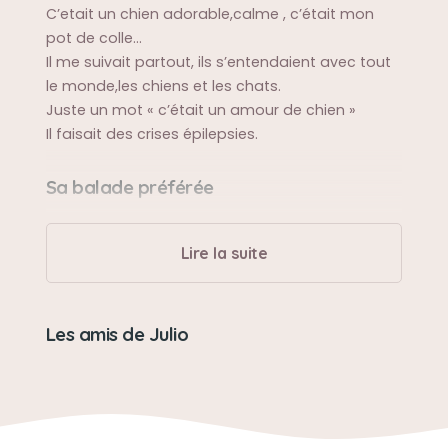
C’etait un chien adorable,calme , c’était mon
pot de colle…
Il me suivait partout, ils s’entendaient avec tout
le monde,les chiens et les chats.
Juste un mot « c’était un amour de chien »
Il faisait des crises épilepsies.
Sa balade préférée
On faisait des grandes balades de 6 à 7km , je
ne pouvais pas partir sans lui il me suivait
Lire la suite
partout. Il se promenait avec son copain filou.
Sa bêtise préférée
Les amis de Julio
Tout petit il avait percé un pack de lait , il y en
avait partout.