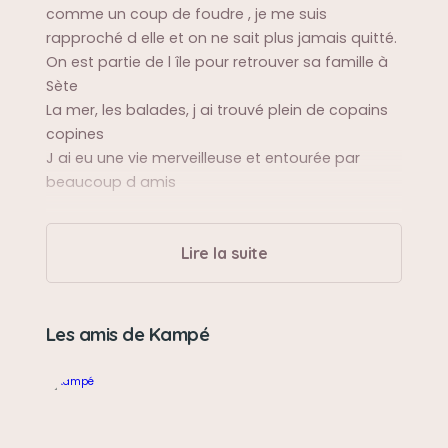
comme un coup de foudre , je me suis
rapproché d elle et on ne sait plus jamais quitté.
On est partie de l île pour retrouver sa famille à
Sète
La mer, les balades, j ai trouvé plein de copains
copines
J ai eu une vie merveilleuse et entourée par
beaucoup d amis
Sa balade préférée
Lire la suite
Au bord de plage , quand j étais fatiguée je m
allongée dans la mer , mais je n aimais pas me
baigner
Les amis de Kampé
Sa bêtise préférée
Jamais de bêtise , à part manger n importe
Quoi , ma maîtresse me disputée car elle me