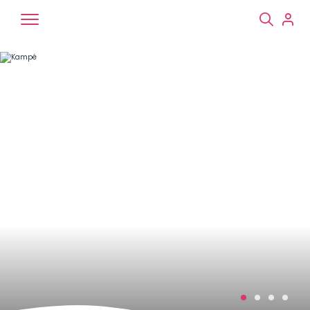
Chiens
Chats
NAC