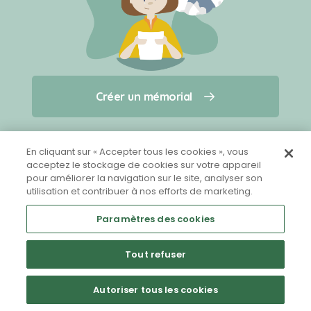
Créer un mémorial
Créer un mémorial
Qui sommes-nous ?
Nous contacter
pour un animal qui vous a quitté(e)
En cliquant sur « Accepter tous les cookies », vous
acceptez le stockage de cookies sur votre appareil
pour améliorer la navigation sur le site, analyser son
Partager sur Facebook
utilisation et contribuer à nos efforts de marketing.
Paramètres des cookies
Tout refuser
Mentions légales
CGU
Politique de confidentialité
Autoriser tous les cookies