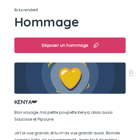
Son jouet préféré
Ils lui rendent
Hommage
Une girafe qu'on a dû jeté car elle en devenait
totalement folle
Son loisir préféré
Déposer un hommage
Dormir collée contre maman (dans son pull)
KENYA🪽
Bon voyage, ma petite poupette Kenya, alias aussi
Saucisse et Pipoune.
Je t’ai vue grandir, et tu m’as vue grandir aussi. Blonde
comme Tata, on se comprenait… mais tout de même