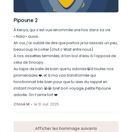
Pipoune 2
À Kenya, qui s’est vue renommée une fois dans sa vie
« Nala » aussi…
Ah oui, j’ai oublié de dire que parfois je lui laissais un peu,
beaucoup le collier (chut c’était entre nous).
À nos assiettes terminées, à ton bol d’eau à l’opposé de
celui de Snoopy…
Au tapis de salle de bain que tu adorais😭à toutes nos
promenades ❤️, et à ma voix transformée qui
fonctionnait très bien pour que tu aies du rappel en
imitant maman 😭😭 bref bon voyage, petite Pipoune
adorée. On t’aime fort ❤️
Chloé M
le 31 Juil. 2025
Afficher les hommage suivants