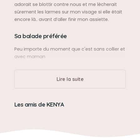
adorait se blottir contre nous et me lècherait
sûrement les larmes sur mon visage si elle était
encore là.. avant d’aller finir mon assiette.
Sa balade préférée
Peu importe du moment que c'est sans collier et
avec maman
Sa bêtise préférée
Lire la suite
Beaucoup trop sage pour faire des bêtises
(réclamer et tout manger)
Les amis de KENYA
Son caractère
Petit cœur sur pattes, adorable, réconfortante,
attachante, fidèle, hargneuse