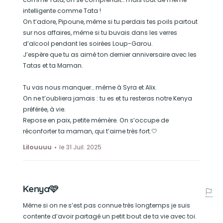
intelligente comme Tata !
On t’adore, Pipoune, même si tu perdais tes poils partout
sur nos affaires, même si tu buvais dans les verres
d’alcool pendant les soirées Loup-Garou.
J’espère que tu as aimé ton dernier anniversaire avec les
Tatas et ta Maman.
Tu vas nous manquer… même à Syra et Alix.
On ne t’oubliera jamais : tu es et tu resteras notre Kenya
préférée, à vie.
Repose en paix, petite mémère. On s’occupe de
réconforter ta maman, qui t’aime très fort.🤍
Lilouuuu
le 31 Juil. 2025
Kenya🩷
Même si on ne s’est pas connue très longtemps je suis
contente d’avoir partagé un petit bout de ta vie avec toi.