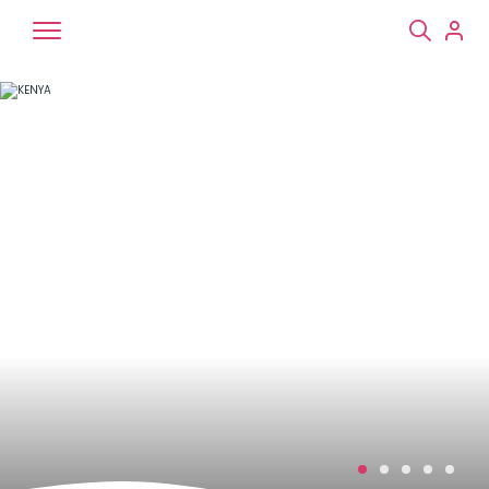
Chiens
Chats
NAC