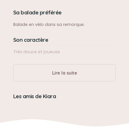
Sa balade préférée
Balade en vélo dans sa remorque.
Son caractère
Très douce et joueuse
Son jouet préféré
Lire la suite
Son doudou
Son loisir préféré
Les amis de Kiara
La sieste