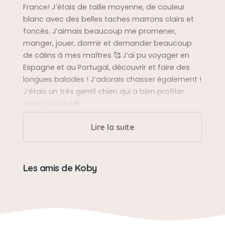
France! J’étais de taille moyenne, de couleur
blanc avec des belles taches marrons clairs et
foncés. J’aimais beaucoup me promener,
manger, jouer, dormir et demander beaucoup
de câlins à mes maîtres 🥰 J’ai pu voyager en
Espagne et au Portugal, découvrir et faire des
longues balades ! J’adorais chasser également !
J’étais un très gentil chien qui a bien profiter
jusqu’au bout❤️
Lire la suite
Sa balade préférée
Les promenades du matin, après-midi et du soir!
J’adorais renifler tous que je voyais et me
Les amis de Koby
défouler en grattant sur la terre 😜
Sa bêtise préférée
Déchirer les coussins neufs jusqu’à en mettre de