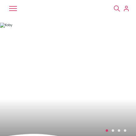
Chiens
Chats
NAC