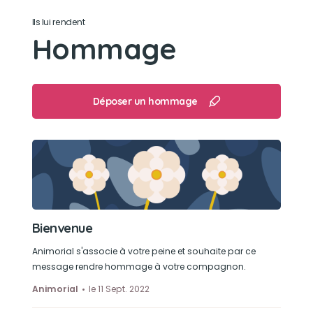
partout hihi😇
Ils lui rendent
Hommage
Son caractère
Très gentil, sociable, attachant comme tout qui
donnait autant d’amour qu’il en recevait 🥰
Déposer un hommage
Son jouet préféré
Sa petite balle de football
Son loisir préféré
Bienvenue
Se promener dans les forêts 🌳
Animorial s'associe à votre peine et souhaite par ce
message rendre hommage à votre compagnon.
Animorial
le 11 Sept. 2022