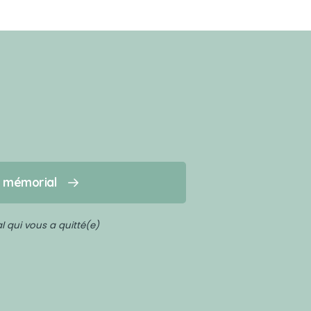
n mémorial
 qui vous a quitté(e)