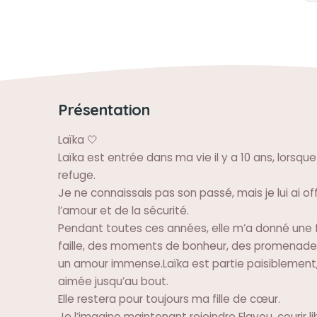
Présentation
Laïka 🤍
Laïka est entrée dans ma vie il y a 10 ans, lorsque j
refuge.
Je ne connaissais pas son passé, mais je lui ai of
l’amour et de la sécurité.
Pendant toutes ces années, elle m’a donné une f
faille, des moments de bonheur, des promenade
un amour immense.Laïka est partie paisiblement
aimée jusqu’au bout.
Elle restera pour toujours ma fille de cœur.
Je l’imagine maintenant rejoindre Flayou, courir l