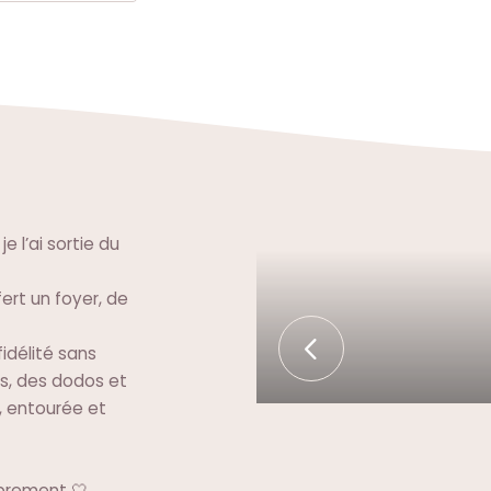
e l’ai sortie du
fert un foyer, de
idélité sans
s, des dodos et
, entourée et
ibrement 🤍