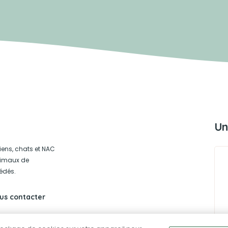
Un
iens, chats et NAC
animaux de
édés.
us contacter