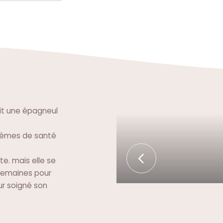
ait une épagneul
blèmes de santé
te. mais elle se
4 semaines pour
our soigné son