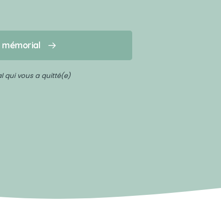
n mémorial
 qui vous a quitté(e)