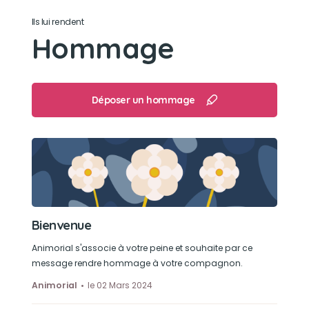
Il était sûr de lui , protecteur , plein d'amour ,
Ils lui rendent
attentionné , à l'écoute de mes émotions , câlin
Hommage
Son jouet préféré
Il en avait plusieurs : ses peluches, sa balle corde
Déposer un hommage
, sa corde
Son loisir préféré
Jouer à la balle , tirer sa corde
Bienvenue
Animorial s'associe à votre peine et souhaite par ce
message rendre hommage à votre compagnon.
Animorial
le 02 Mars 2024