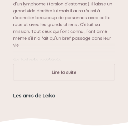
d'un lymphome (torsion d'estomac). Il laisse un
grand vide derrière lui mais il aura réussi à
réconcilier beaucoup de personnes avec cette
race et avec les grands chiens . C'était sa
mission. Tout ceux qui l'ont connu , l'ont aimé
même s'il n'a fait qu'un bref passage dans leur
vie
Sa balade préférée
En forêt et ramasser les branches
Lire la suite
Sa bêtise préférée
Les amis de Leïko
Chiot il aimait manger mes chaussures et les
plus belles
Son caractère