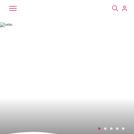
Chiens
Chats
NAC