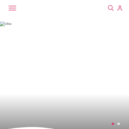
Chiens
Chats
NAC