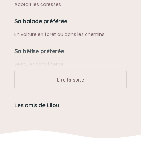
Adorait les caresses
Sa balade préférée
En voiture en forêt ou dans les chemins
Sa bêtise préférée
Se rouler dans l herbe
Lire la suite
Son caractère
Amour
Les amis de Lilou
Son jouet préféré
Son hamburger sa cote de boeuf
Son loisir préféré