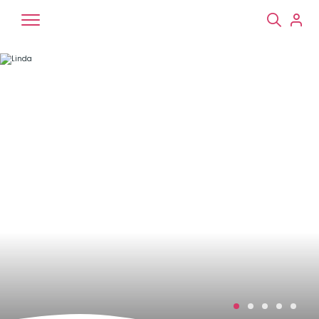
Chiens
Chats
NAC