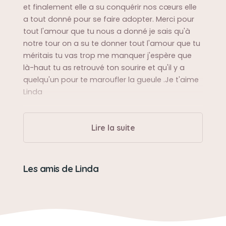
et finalement elle a su conquérir nos cœurs elle
a tout donné pour se faire adopter. Merci pour
tout l'amour que tu nous a donné je sais qu'à
notre tour on a su te donner tout l'amour que tu
méritais tu vas trop me manquer j'espère que
là-haut tu as retrouvé ton sourire et qu'il y a
quelqu'un pour te maroufler la gueule .Je t'aime
Linda
Sa balade préférée
Lire la suite
Aller chier devant l'école à Marina
Sa bêtise préférée
Les amis de Linda
La meilleure chienne au monde sui ne faisait pas
de bêtises