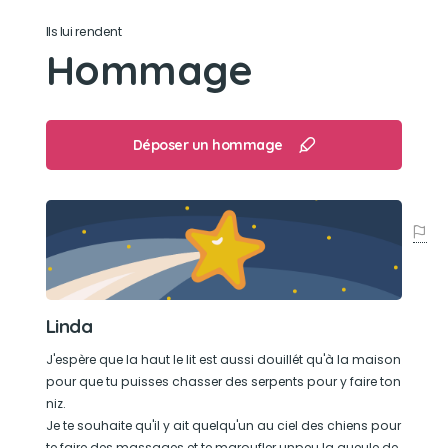
Son caractère
Ils lui rendent
Gentille sociable affectueuse ( tout dépend
Hommage
avec quel chien), c'était pas une chienne facile
qu'est-ce vous croyez...
Son jouet préféré
Déposer un hommage
" le vilain" un furet
Son loisir préféré
Sortir voyons ! C'est la base
Linda
J'espère que la haut le lit est aussi douillét qu'à la maison
pour que tu puisses chasser des serpents pour y faire ton
niz.
Je te souhaite qu'il y ait quelqu'un au ciel des chiens pour
te faire des massages et te maroufler unpeu la gueule de