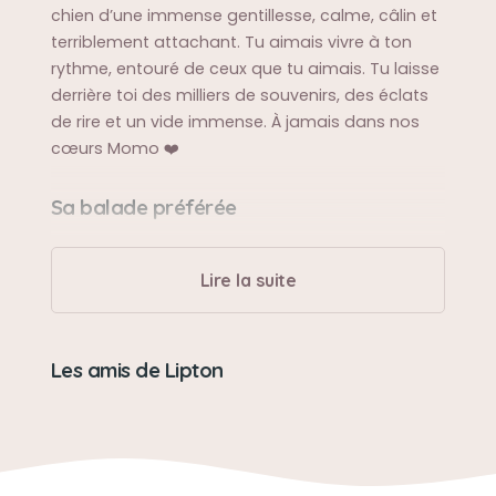
chien d’une immense gentillesse, calme, câlin et
terriblement attachant. Tu aimais vivre à ton
rythme, entouré de ceux que tu aimais. Tu laisse
derrière toi des milliers de souvenirs, des éclats
de rire et un vide immense. À jamais dans nos
cœurs Momo ❤️
Sa balade préférée
Les balades, ce n’était pas son truc. Il préférait
ronfler et se prélasser en plein soleil, même
Lire la suite
quand il n’avait pas le droit. 😅
Sa bêtise préférée
Les amis de Lipton
Petit, il dévorait les chaussures de maman, les
chargeurs qui traînaient et même les
télécommandes n’étaient pas à l’abri 😬🙊