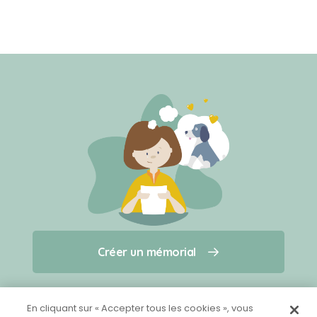
Créer un mémorial
Créer un mémorial
Qui sommes-nous ?
Nous contacter
pour un animal qui vous a quitté(e)
En cliquant sur « Accepter tous les cookies », vous