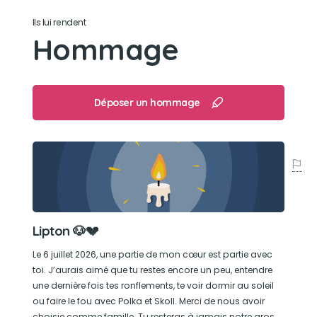
Son caractère
Ils lui rendent
Hommage
Calme, câlin, têtu et attachant. Il adorait sa
tranquillité, mais avait aussi ses petits moments
de folie 🥹🥹
Déposer un hommage
Son jouet préféré
Pas de jouet préféré. Il aimait sa tranquillité, jouer
avec Polka, sa sœur chien , et Skoll, son copain
chat, lors de ses 5 minutes de folie 🐾💙
Lipton 🐶💔
Le 6 juillet 2026, une partie de mon cœur est partie avec
toi. J’aurais aimé que tu restes encore un peu, entendre
une dernière fois tes ronflements, te voir dormir au soleil
ou faire le fou avec Polka et Skoll. Merci de nous avoir
choisie comme famille. Tu resteras à jamais notre gros