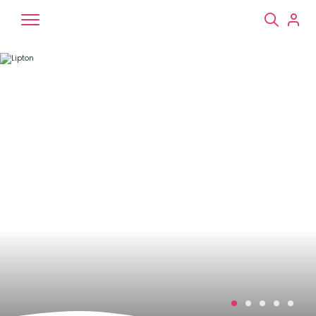
Chiens
Chats
NAC