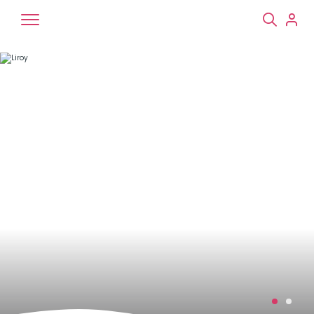
Chiens
Chats
NAC