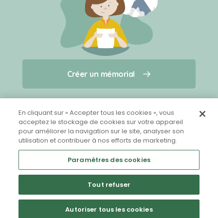
Créer un mémorial
Créer un mémorial
Qui sommes-nous ?
Nous contacter
pour un animal qui vous a quitté(e)
En cliquant sur « Accepter tous les cookies », vous
acceptez le stockage de cookies sur votre appareil
pour améliorer la navigation sur le site, analyser son
Partager sur Facebook
utilisation et contribuer à nos efforts de marketing.
Paramètres des cookies
Tout refuser
Mentions légales
CGU
Politique de confidentialité
Autoriser tous les cookies