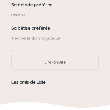
Sa balade préférée
Les bois
Sa bêtise préférée
Trempette dans la gadoue
Son caractère
Caline , pot de colle têtu
Lire la suite
Son jouet préféré
Les amis de Lixie
La balle de tennis
Son loisir préféré
Jouet avec tango .. surveiller son chat .. la