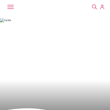
Chiens
Chats
NAC