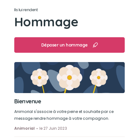
Son loisir préféré
Ils lui rendent
Hommage
Les câlin, les ballades, jouet avec nos autres
loulou
Déposer un hommage
Bienvenue
Animorial s'associe à votre peine et souhaite par ce
message rendre hommage à votre compagnon.
Animorial
le 27 Juin 2023