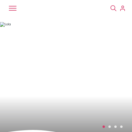
Chiens
Chats
NAC