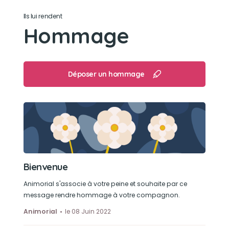
même
Ils lui rendent
Hommage
Son jouet préféré
Un bidon en peluche qu’Alex lui a ramené des
États-Unis en 2013
Déposer un hommage
Son loisir préféré
Les promenades et etre avec ceux qu’elle aimait
Bienvenue
Animorial s'associe à votre peine et souhaite par ce
message rendre hommage à votre compagnon.
Animorial
le 08 Juin 2022