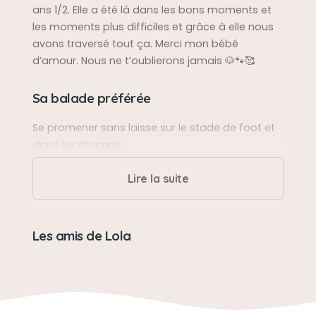
ans 1/2. Elle a été là dans les bons moments et
les moments plus difficiles et grâce à elle nous
avons traversé tout ça. Merci mon bébé
d’amour. Nous ne t’oublierons jamais 🐶🐾🥰
Sa balade préférée
Se promener sans laisse sur le stade de foot et
dans les champs
Lire la suite
Sa bêtise préférée
Renverser sa tasse d’eau sur le carrelage quand
elle était vide et cela en pleine nuit jusqu’à ce
Les amis de Lola
qu’on se lève
Son caractère
Indépendante et très zen. Toujours maître d’elle-