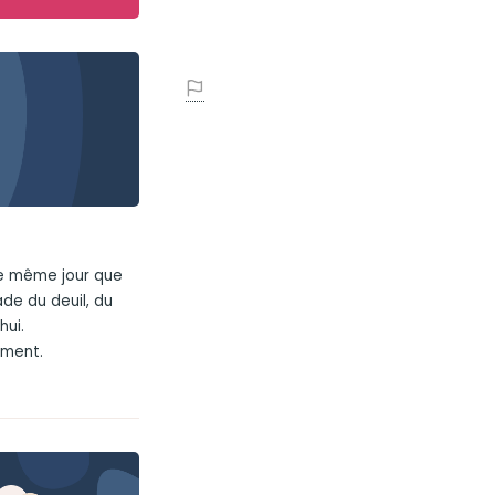
le même jour que
e du deuil, du
hui.
ement.