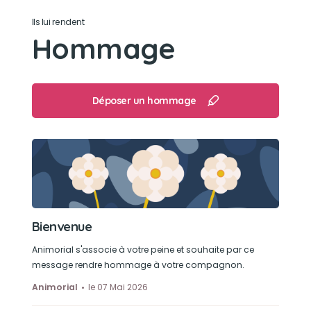
Son jouet préféré
Ils lui rendent
Hommage
Son doudou en forme de petit chien bleu
Son loisir préféré
Déposer un hommage
Son loisir préféré était les promenades aux
côtés de Papa et Maman, courir librement et
profiter de chaque instant de bonheur 🦮❤️
Bienvenue
Animorial s'associe à votre peine et souhaite par ce
message rendre hommage à votre compagnon.
Animorial
le 07 Mai 2026