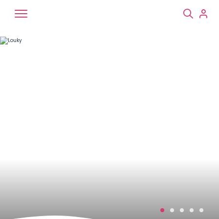
Chiens
Chats
NAC