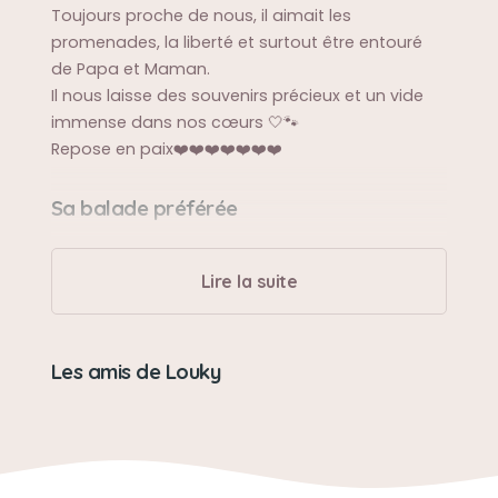
Toujours proche de nous, il aimait les
promenades, la liberté et surtout être entouré
de Papa et Maman.
Il nous laisse des souvenirs précieux et un vide
immense dans nos cœurs 🤍🐾
Repose en paix❤️❤️❤️❤️❤️❤️❤️
Sa balade préférée
Aller dans le parc et se balader sans sa laisse
Lire la suite
Sa bêtise préférée
Mordre, sa laisse
Les amis de Louky
Son caractère
têtu, et boudeur