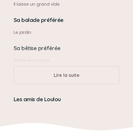
Il laisse un grand vide
Sa balade préférée
Le jardin
Sa bêtise préférée
Griffer les portes
Lire la suite
Son caractère
Gentil, affectueux et aimant
Les amis de Loulou
Son jouet préféré
.
Son loisir préféré