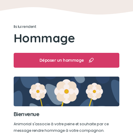
Embêter les poules :-)
Son caractère
Ils lui rendent
Hommage
Douce, joueuse, affirmée, affectueuse, meneuse
Son jouet préféré
Déposer un hommage
coincoin, tous ses doudous s'appelaient
coincoin
Son loisir préféré
Manger ses nonos friandise,
Bienvenue
Animorial s'associe à votre peine et souhaite par ce
message rendre hommage à votre compagnon.