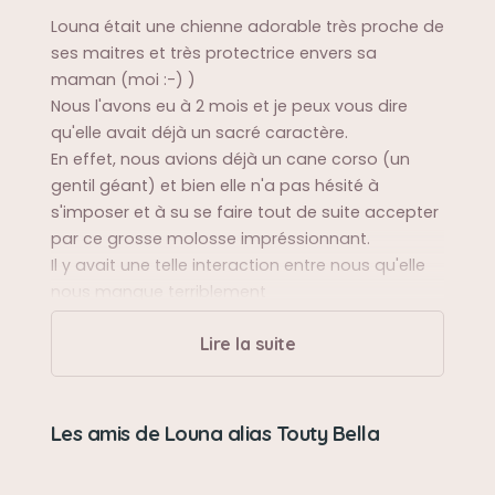
Louna était une chienne adorable très proche de
ses maitres et très protectrice envers sa
maman (moi :-) )
Nous l'avons eu à 2 mois et je peux vous dire
qu'elle avait déjà un sacré caractère.
En effet, nous avions déjà un cane corso (un
gentil géant) et bien elle n'a pas hésité à
s'imposer et à su se faire tout de suite accepter
par ce grosse molosse impréssionnant.
Il y avait une telle interaction entre nous qu'elle
nous manque terriblement
Lire la suite
Sa balade préférée
Elle adorait se baigner dans la rivière et faire de
belles balades dans les champs en Normandie
Les amis de Louna alias Touty Bella
Sa bêtise préférée