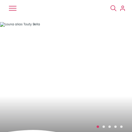
Chiens
Chats
NAC