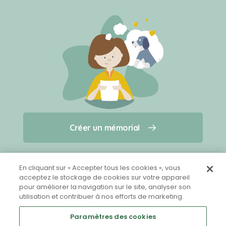
Créer un mémorial
Créer un mémorial
Qui sommes-nous ?
Nous contacter
pour un animal qui vous a quitté(e)
En cliquant sur « Accepter tous les cookies », vous
acceptez le stockage de cookies sur votre appareil
pour améliorer la navigation sur le site, analyser son
Partager sur Facebook
utilisation et contribuer à nos efforts de marketing.
Paramètres des cookies