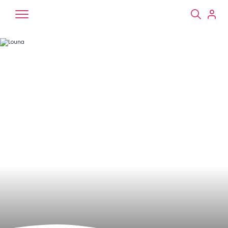
Chiens
Chats
NAC