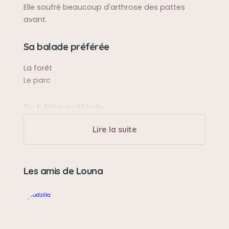
Elle soufré beaucoup d'arthrose des pattes
avant.
Sa balade préférée
La forêt
Le parc
Sa bêtise préférée
Voler la nourriture
Lire la suite
Son caractère
Les amis de Louna
Douce
Son jouet préféré
Une peluche iguane