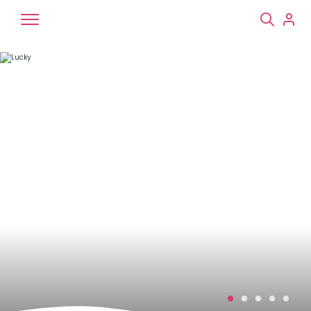
Chiens
Chats
NAC