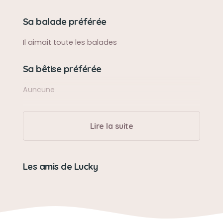
Sa balade préférée
Il aimait toute les balades
Sa bêtise préférée
Auncune
Son caractère
Lire la suite
Très spide avec un tempérament de feu ,une
pile malgré son âge
Les amis de Lucky
Son jouet préféré
Il aimait réclamer ses gâteaux
Son loisir préféré