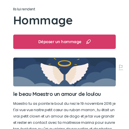
Son noeud de corde
Ils lui rendent
Hommage
Son loisir préféré
Me suivre partout
Déposer un hommage
le beau Maestro un amour de loulou
Maestro tu as pointe le bout du nez le 19 novembre 2016 je
t'ai vue vue naitre petit cœur au ruban marron , tu était un
vrai petit clown et un amour de dogo et je tai vue grandir
et rester en contact avec ta maitresse marina pour suivre
ton évolution ou j'ai eu pleins de nouvelles et de photos