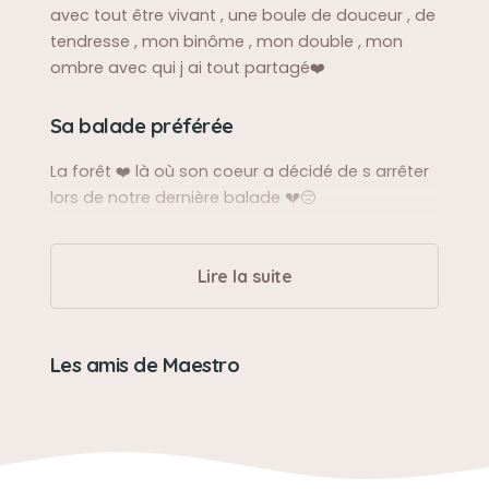
avec tout être vivant , une boule de douceur , de
tendresse , mon binôme , mon double , mon
ombre avec qui j ai tout partagé❤️
Sa balade préférée
La forêt ❤️ là où son coeur a décidé de s arrêter
lors de notre dernière balade 💔😔
Sa bêtise préférée
Lire la suite
Manger les croquettes a notre chat
Son caractère
Les amis de Maestro
Calme, doux, affectueux
Son jouet préféré