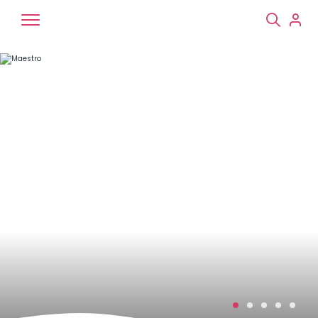
Chiens
Chats
NAC