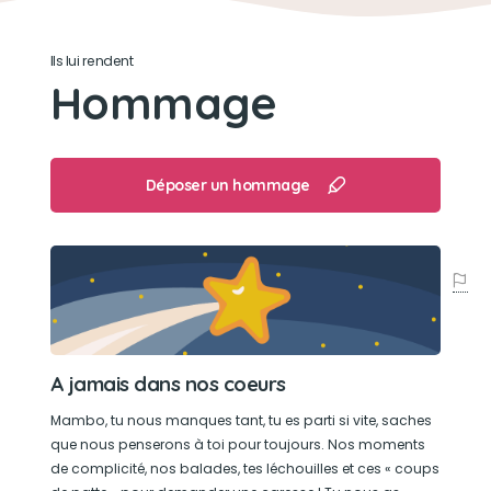
Son loisir préféré
Ils lui rendent
Faire de belles balades et manger des
Hommage
friandises.
Déposer un hommage
A jamais dans nos coeurs
Mambo, tu nous manques tant, tu es parti si vite, saches
que nous penserons à toi pour toujours. Nos moments
de complicité, nos balades, tes léchouilles et ces « coups