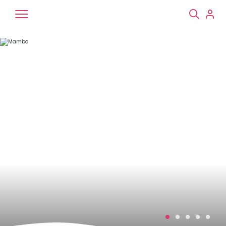
Chiens
Chats
NAC