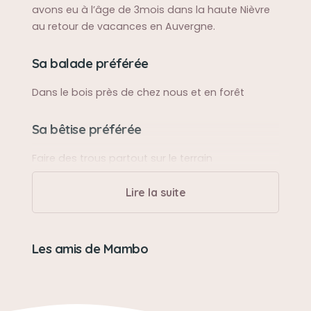
avons eu à l’âge de 3mois dans la haute Nièvre
au retour de vacances en Auvergne.
Sa balade préférée
Dans le bois près de chez nous et en forêt
Sa bêtise préférée
Faire des trous partout sur le terrain
Lire la suite
Son caractère
Protecteur, jovial, câlin et un brin têtu…
Les amis de Mambo
Son jouet préféré
Pas de jouet, que des nonosses …