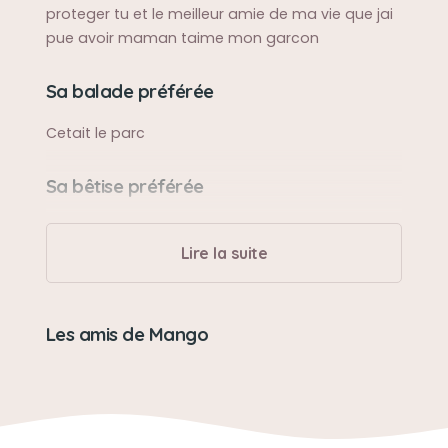
proteger tu et le meilleur amie de ma vie que jai
pue avoir maman taime mon garcon
Sa balade préférée
Cetait le parc
Sa bêtise préférée
Faire pipi sur le canaper
Lire la suite
Son caractère
Mango etait un chien tres protecteur il aimer
Les amis de Mango
aussi jouer avec les enfant cest copin les chat
Son jouet préféré
Son doudou que lon ma tricoter pour lui il ne le