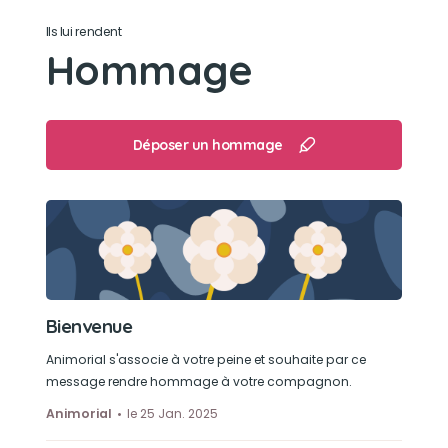
lacher pas
Ils lui rendent
Hommage
Son loisir préféré
Mango mon garcon etait tres sieste
Déposer un hommage
Bienvenue
Animorial s'associe à votre peine et souhaite par ce
message rendre hommage à votre compagnon.
Animorial
le 25 Jan. 2025