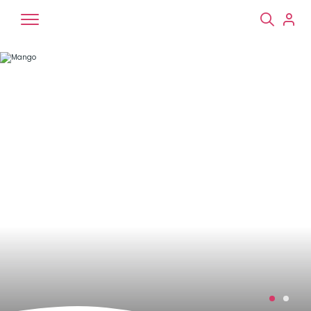
Chiens
Chats
NAC