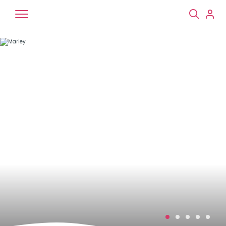
Chiens
Chats
NAC