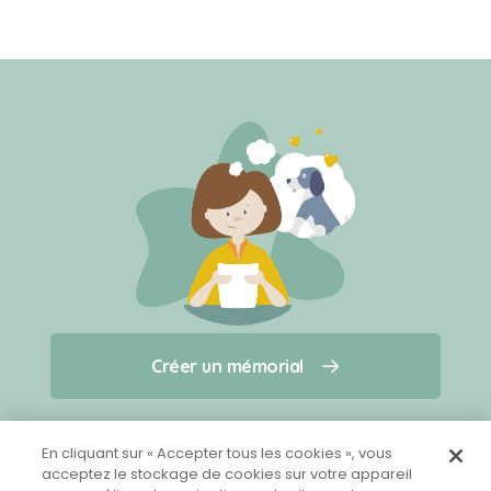
Créer un mémorial
Créer un mémorial
Qui sommes-nous ?
Nous contacter
pour un animal qui vous a quitté(e)
En cliquant sur « Accepter tous les cookies », vous
acceptez le stockage de cookies sur votre appareil