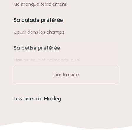
Me manque terriblement
Sa balade préférée
Courir dans les champs
Sa bêtise préférée
Manger tout et naimporte quoi
Lire la suite
Son caractère
Adorable, gentil avec tout le monde
Les amis de Marley
Son jouet préféré
Cochon
Son loisir préféré