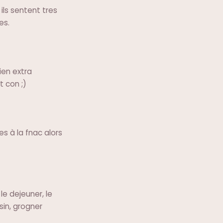
 ils sentent tres
es.
hien extra
t con ;)
s à la fnac alors
le dejeuner, le
sin, grogner