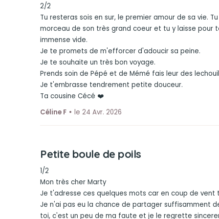
2/2
Tu resteras sois en sur, le premier amour de sa vie. Tu
morceau de son très grand coeur et tu y laisse pour t
immense vide.
Je te promets de m'efforcer d'adoucir sa peine.
Je te souhaite un très bon voyage.
Prends soin de Pépé et de Mémé fais leur des lechouil
Je t'embrasse tendrement petite douceur.
Ta cousine Cécé ❤️
Céline F
le 24 Avr. 2026
Petite boule de poils
1/2
Mon très cher Marty
Je t'adresse ces quelques mots car en coup de vent t
Je n'ai pas eu la chance de partager suffisamment
toi, c'est un peu de ma faute et je le regrette sincer