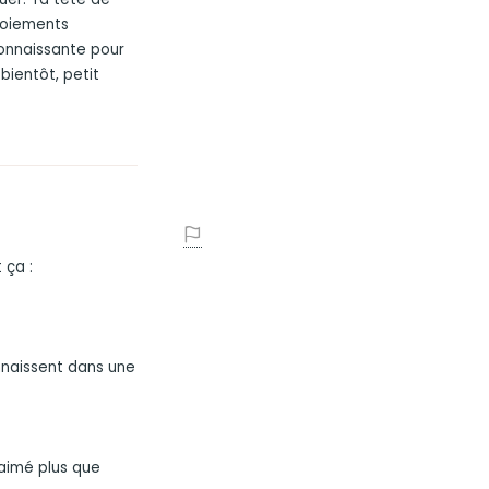
aboiements
connaissante pour
bientôt, petit
 ça :
nnaissent dans une
 aimé plus que