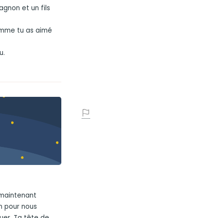
gnon et un fils
omme tu as aimé
u.
s maintenant
in pour nous
uer. Ta tête de