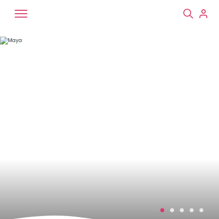
Chiens
Chats
NAC