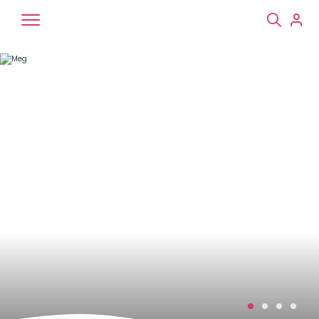
Chiens
Chats
NAC