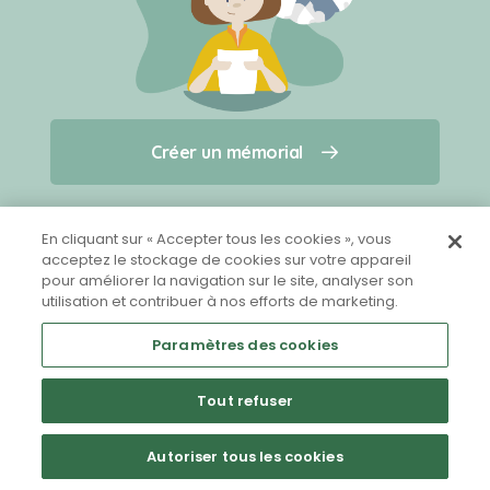
Créer un mémorial
Créer un mémorial
Qui sommes-nous ?
Nous contacter
pour un animal qui vous a quitté(e)
En cliquant sur « Accepter tous les cookies », vous
acceptez le stockage de cookies sur votre appareil
pour améliorer la navigation sur le site, analyser son
Partager sur Facebook
utilisation et contribuer à nos efforts de marketing.
Paramètres des cookies
Tout refuser
Mentions légales
CGU
Politique de confidentialité
Autoriser tous les cookies