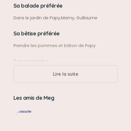
Sa balade préférée
Dans le jardin de Papy,Mamy, Guillaume
Sa bêtise préférée
Prendre les pommes et bâton de Papy
Son caractère
Douce et Gourmande,et que de L'Amour
Lire la suite
Son jouet préféré
Les amis de Meg
Hérisson orange et peluche petit chien
Son loisir préféré
Jouet avec Marina et Avalone