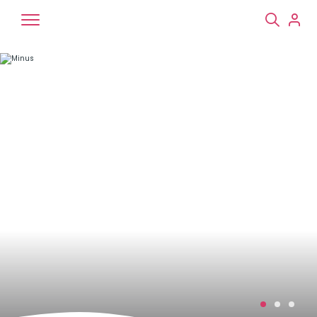
Chiens
Chats
NAC