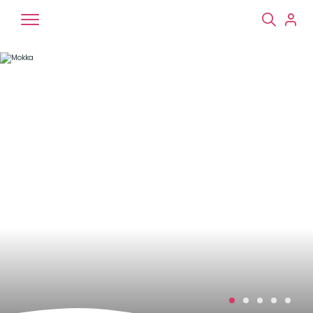
Chiens
Chats
NAC