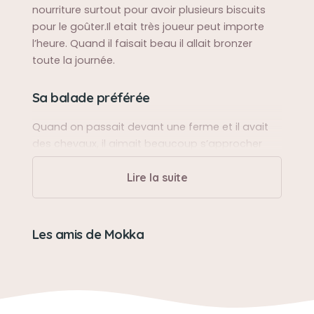
nourriture surtout pour avoir plusieurs biscuits
pour le goûter.Il etait très joueur peut importe
l’heure. Quand il faisait beau il allait bronzer
toute la journée.
Sa balade préférée
Quand on passait devant une ferme et il avait
des chevaux, il aimait beaucoup s’approcher
d’eux
Lire la suite
Sa bêtise préférée
Sa remonte quand il était tout petit il faisait pipi
Les amis de Mokka
sur le tapis mais bon il était tout jeune
Son caractère
Aimant, attachant,joueur.grognon le matin