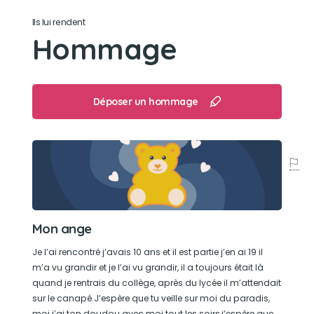
Ils lui rendent
Son jouet préféré
Hommage
Un doudou avec l’initiale de son nom donc M
Son loisir préféré
Déposer un hommage
Aller bronzer au soleil
Mon ange
Je l’ai rencontré j’avais 10 ans et il est partie j’en ai 19 il
m’a vu grandir et je l’ai vu grandir, il a toujours était là
quand je rentrais du collège, après du lycée il m’attendait
sur le canapé.J’espère que tu veille sur moi du paradis,
moi j’ai ton doudou avec moi tout les soirs,j’espère que