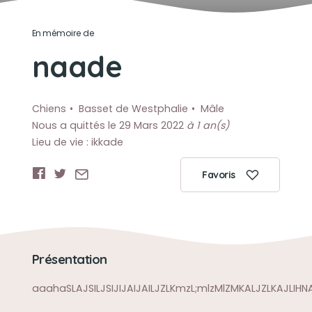
En mémoire de
naade
Chiens
Basset de Westphalie
Mâle
Nous a quittés le 29 Mars 2022
à 1 an(s)
Lieu de vie : ikkade
Favoris
Présentation
aaahaSLAJSILJSIJIJAIJAILJZLKmzL;mlzMlZMKALJZLKAJLIH