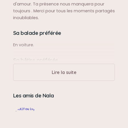
d'amour. Ta présence nous manquera pour
toujours . Merci pour tous les moments partagés
inoubliables.
Sa balade préférée
En voiture.
Sa bêtise préférée
Voler les chaussures pour les mettre dans son
Lire la suite
panier.
Son caractère
Les amis de Nala
Particulièrement gentille et protectrice. Un peu
brute mais sans le vouloir de part sa corpulence.