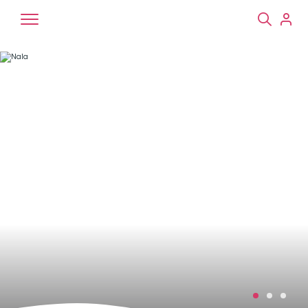
Chiens
Chats
NAC