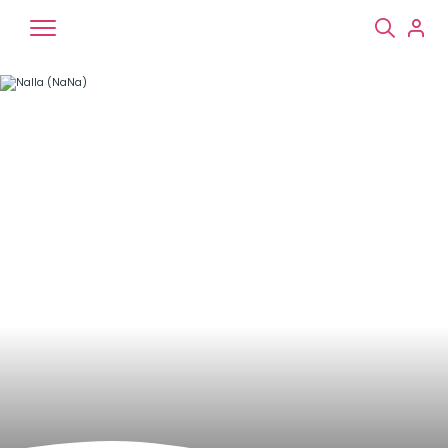
Chiens
Chats
NAC