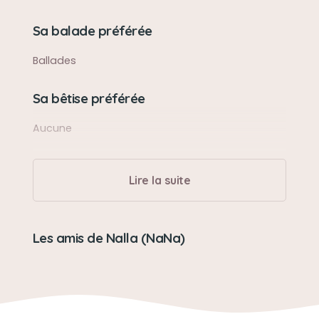
Sa balade préférée
Ballades
Sa bêtise préférée
Aucune
Son caractère
Lire la suite
Intelligente, dominante et très protectrice
Son jouet préféré
Les amis de Nalla (NaNa)
Son nonos...
Son loisir préféré