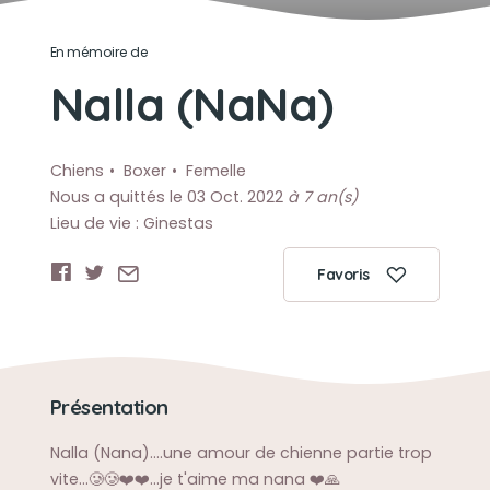
En mémoire de
Nalla (NaNa)
Chiens
Boxer
Femelle
Nous a quittés le 03 Oct. 2022
à 7 an(s)
Lieu de vie : Ginestas
Favoris
Présentation
Nalla (Nana)....une amour de chienne partie trop
vite...🥲🥲❤️❤️...je t'aime ma nana ❤️🙏