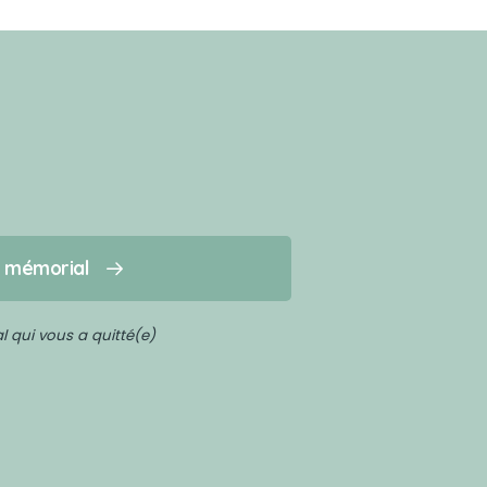
n mémorial
 qui vous a quitté(e)