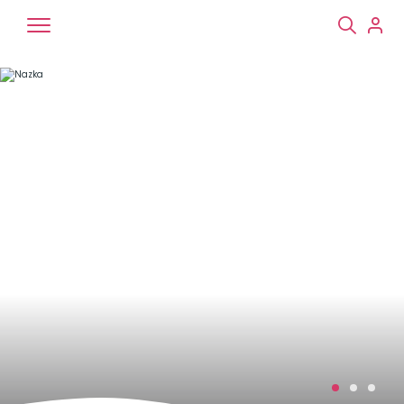
Chiens
Chats
NAC