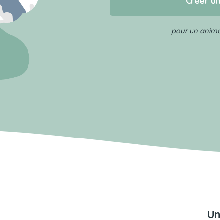
Créer u
pour un animal
Un