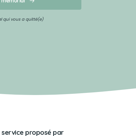
n mémorial
 qui vous a quitté(e)
 service proposé par