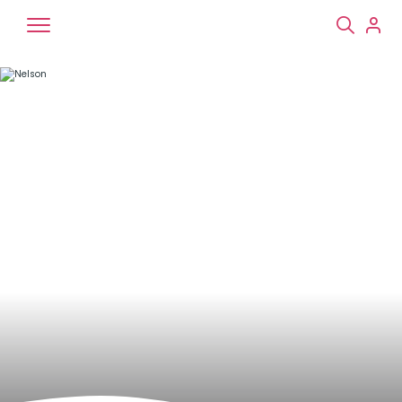
Chiens
Chats
NAC