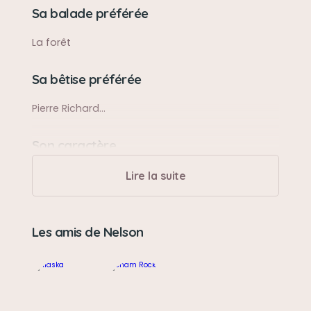
Sa balade préférée
La forêt
Sa bêtise préférée
Pierre Richard...
Son caractère
De cocker
Lire la suite
Son jouet préféré
Les amis de Nelson
Ceux pour chats
Son loisir préféré
Écouter les conversations assis sur une chaise