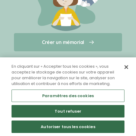
Créer un mémorial
Créer un mémorial
Qui sommes-nous ?
Nous contacter
pour un animal qui vous a quitté(e)
En cliquant sur « Accepter tous les cookies », vous
acceptez le stockage de cookies sur votre appareil
pour améliorer la navigation sur le site, analyser son
Partager sur Facebook
utilisation et contribuer à nos efforts de marketing.
Paramètres des cookies
Tout refuser
Mentions légales
CGU
Politique de confidentialité
Autoriser tous les cookies