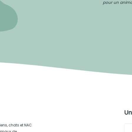
pour un animal
Un
iens, chats et NAC
animaux de