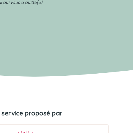
 qui vous a quitté(e)
 service proposé par