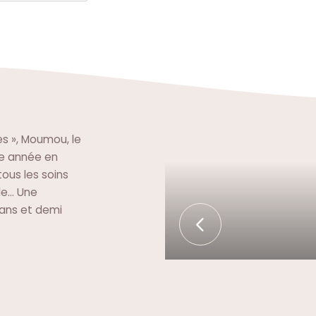
es », Moumou, le
ne année en
tous les soins
le… Une
 ans et demi