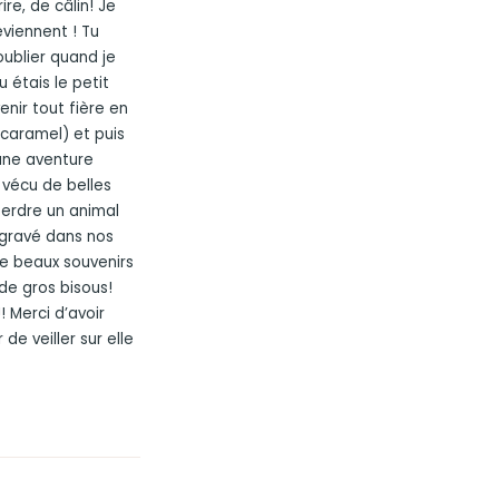
re, de câlin! Je
viennent ! Tu
oublier quand je
 étais le petit
nir tout fière en
caramel) et puis
une aventure
 vécu de belles
perdre un animal
 gravé dans nos
de beaux souvenirs
 de gros bisous!
! Merci d’avoir
e veiller sur elle