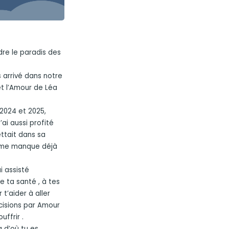
ndre le paradis des
 arrivé dans notre
et l’Amour de Léa
 2024 et 2025,
’ai aussi profité
ttait dans sa
 me manque déjà
ai assisté
e ta santé , à tes
t’aider à aller
écisions par Amour
uffrir .
 d’où tu es