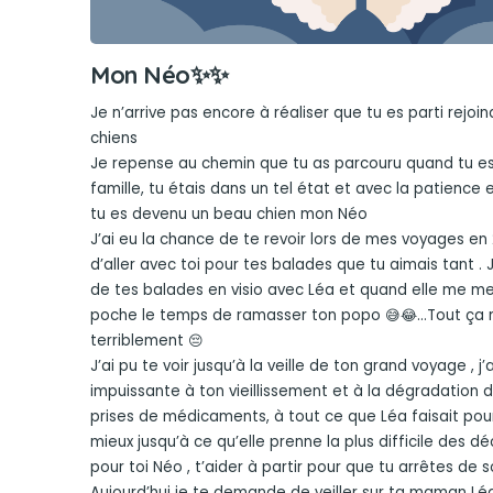
Mon Néo✨✨
Je n’arrive pas encore à réaliser que tu es parti rejoi
chiens
Je repense au chemin que tu as parcouru quand tu es
famille, tu étais dans un tel état et avec la patience 
tu es devenu un beau chien mon Néo
J’ai eu la chance de te revoir lors de mes voyages en
d’aller avec toi pour tes balades que tu aimais tant . J
de tes balades en visio avec Léa et quand elle me me
poche le temps de ramasser ton popo 😅😂…Tout ça
terriblement 😔
J’ai pu te voir jusqu’à la veille de ton grand voyage , j’
impuissante à ton vieillissement et à la dégradation d
prises de médicaments, à tout ce que Léa faisait pour 
mieux jusqu’à ce qu’elle prenne la plus difficile des d
pour toi Néo , t’aider à partir pour que tu arrêtes de so
Aujourd’hui je te demande de veiller sur ta maman Léa