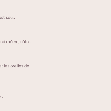
est seul…
and même, câlin…
t les oreilles de
e…