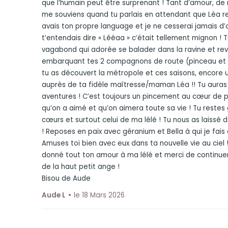
que l’humain peut être surprenant ! Tant d’amour, de ri
me souviens quand tu parlais en attendant que Léa re
avais ton propre language et je ne cesserai jamais d’
t’entendais dire « Lééaa » c’était tellement mignon ! Tu
vagabond qui adorée se balader dans la ravine et reve
embarquant tes 2 compagnons de route (pinceau et 
tu as découvert la métropole et ces saisons, encore 
auprès de ta fidèle maîtresse/maman Léa !! Tu auras
aventures ! C’est toujours un pincement au cœur de 
qu’on a aimé et qu’on aimera toute sa vie ! Tu restes
cœurs et surtout celui de ma lélé ! Tu nous as laissé 
! Reposes en paix avec géranium et Bella à qui je fais
Amuses toi bien avec eux dans ta nouvelle vie au ciel !
donné tout ton amour à ma lélé et merci de continuer d
de la haut petit ange !
Bisou de Aude
Aude L
le 18 Mars 2026