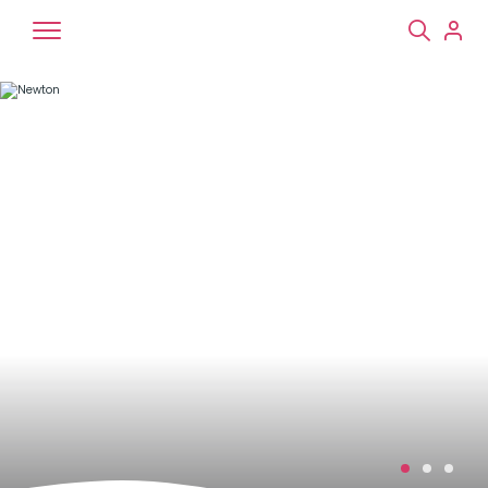
Chiens
Chats
NAC