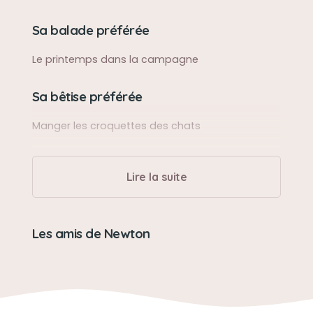
Sa balade préférée
Le printemps dans la campagne
Sa bêtise préférée
Manger les croquettes des chats
Son caractère
Lire la suite
Patapouf et doux
Son loisir préféré
Les amis de Newton
Dormir