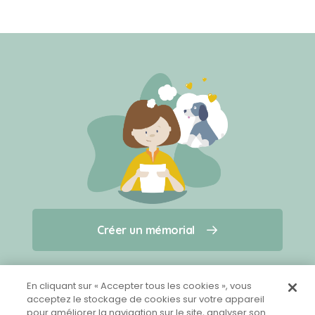
Créer un mémorial
Créer un mémorial
Qui sommes-nous ?
Nous contacter
pour un animal qui vous a quitté(e)
En cliquant sur « Accepter tous les cookies », vous
acceptez le stockage de cookies sur votre appareil
pour améliorer la navigation sur le site, analyser son