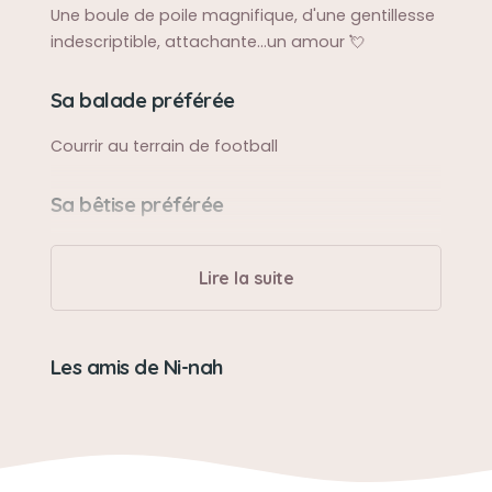
Une boule de poile magnifique, d'une gentillesse
indescriptible, attachante...un amour 💘
Sa balade préférée
Courrir au terrain de football
Sa bêtise préférée
Se roulée dans la boue
Lire la suite
Son caractère
Très têtue
Les amis de Ni-nah
Son jouet préféré
Un doudou