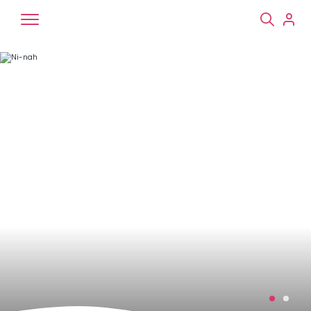
Chiens
Chats
NAC