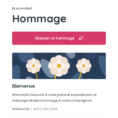
Son loisir préféré
Ils lui rendent
Hommage
Jouer avec moi
Déposer un hommage
Bienvenue
Animorial s'associe à votre peine et souhaite par ce
message rendre hommage à votre compagnon.
Animorial
le 03 Juin 2026