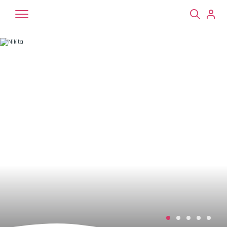
Chiens
Chats
NAC