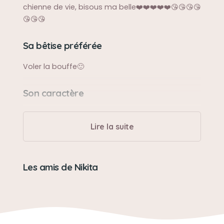
chienne de vie, bisous ma belle❤️❤️❤️❤️❤️😘😘😘😘
😘😘😘
Sa bêtise préférée
Voler la bouffe🙂
Son caractère
Pleine d'amour
Lire la suite
Son jouet préféré
Moi🙂
Les amis de Nikita
Son loisir préféré
Dormir etcsboter sur les gros cons