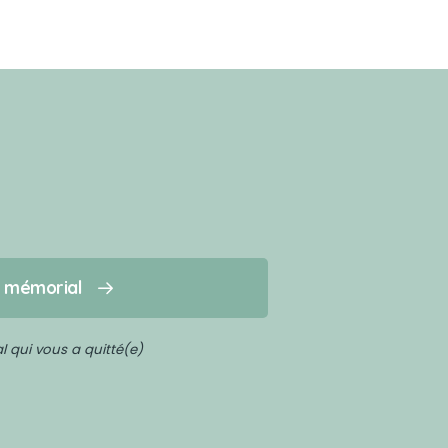
n mémorial
 qui vous a quitté(e)