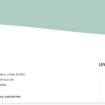
Un
iens, chats et NAC
animaux de
édés.
us contacter